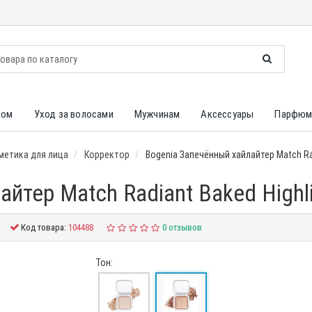
лом
Уход за волосами
Мужчинам
Аксессуары
Парфюм
метика для лица
Корректор
Bogenia Запечённый хайлайтер Match Rad
йтер Match Radiant Baked Highli
Код товара:
104488
0 отзывов
Тон: