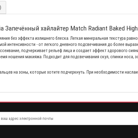
)
ia Запечённый хайлайтер Match Radiant Baked Highl
ияния без эффекта излишнего блеска. Легкая минеральная текстура равно
ой интенсивности - от легкого дневного подсвечивания до более выраз
сеивание, подчеркивает рельеф лица и создает эффект здорового сия
мя ношения макияжа. Подходит для подсвечивания скул, спинки носа, зон
льцев на зоны, которые хотите подчеркнуть. При необходимости наслаи