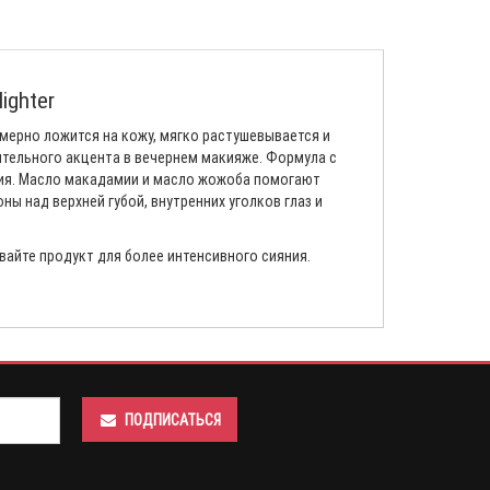
ighter
мерно ложится на кожу, мягко растушевывается и
ительного акцента в вечернем макияже. Формула с
ния. Масло макадамии и масло жожоба помогают
ы над верхней губой, внутренних уголков глаз и
вайте продукт для более интенсивного сияния.
ПОДПИСАТЬСЯ