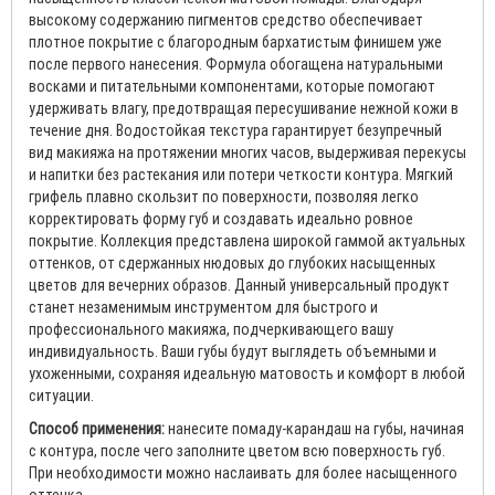
высокому содержанию пигментов средство обеспечивает
плотное покрытие с благородным бархатистым финишем уже
после первого нанесения. Формула обогащена натуральными
восками и питательными компонентами, которые помогают
удерживать влагу, предотвращая пересушивание нежной кожи в
течение дня. Водостойкая текстура гарантирует безупречный
вид макияжа на протяжении многих часов, выдерживая перекусы
и напитки без растекания или потери четкости контура. Мягкий
грифель плавно скользит по поверхности, позволяя легко
корректировать форму губ и создавать идеально ровное
покрытие. Коллекция представлена широкой гаммой актуальных
оттенков, от сдержанных нюдовых до глубоких насыщенных
цветов для вечерних образов. Данный универсальный продукт
станет незаменимым инструментом для быстрого и
профессионального макияжа, подчеркивающего вашу
индивидуальность. Ваши губы будут выглядеть объемными и
ухоженными, сохраняя идеальную матовость и комфорт в любой
ситуации.
Способ применения:
нанесите помаду-карандаш на губы, начиная
с контура, после чего заполните цветом всю поверхность губ.
При необходимости можно наслаивать для более насыщенного