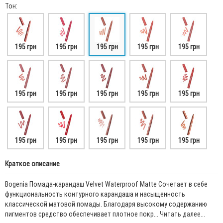
Тон:
195 грн
195 грн
195 грн
195 грн
195 грн
195 грн
195 грн
195 грн
195 грн
195 грн
195 грн
195 грн
195 грн
195 грн
195 грн
Краткое описание
Bogenia Помада-карандаш Velvet Waterproof Matte Сочетает в себе
функциональность контурного карандаша и насыщенность
классической матовой помады. Благодаря высокому содержанию
пигментов средство обеспечивает плотное покр...
Читать далее...