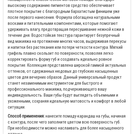
высокому содержанию пигментов средство обеспечивает
плотное покрытие с благородным бархатистым финишем уже
после первого нанесения. Формула обогащена натуральными
восками и питательными компонентами, которые помогают
удерживать влагу, предотвращая пересушивание нежной кожи в
течение дня. Водостойкая текстура гарантирует безупречный
вид макияжа на протяжении многих часов, выдерживая перекусы
и напитки без растекания или потери четкости контура. Мягкий
грифель плавно скользит по поверхности, позволяя легко
корректировать форму губ и создавать идеально ровное
покрытие. Коллекция представлена широкой гаммой актуальных
оттенков, от сдержанных нюдовых до глубоких насыщенных
цветов для вечерних образов. Данный универсальный продукт
станет незаменимым инструментом для быстрого и
профессионального макияжа, подчеркивающего вашу
индивидуальность. Ваши губы будут выглядеть объемными и
ухоженными, сохраняя идеальную матовость и комфорт в любой
ситуации.
Способ применения:
нанесите помаду-карандаш на губы, начиная
с контура, после чего заполните цветом всю поверхность губ.
При необходимости можно наслаивать для более насыщенного