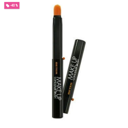
-40 %