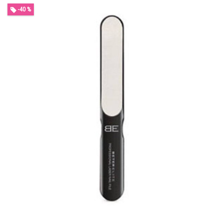
-40 %