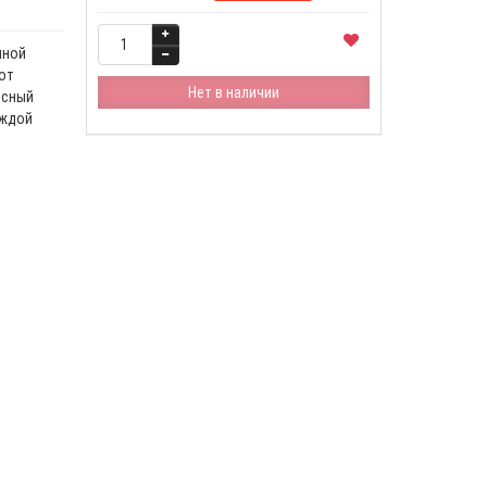
нной
от
Нет в наличии
ссный
аждой