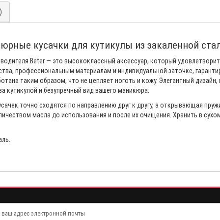
)
юрные кусачки для кутикулы из закаленной стали
водителя Beter — это высококлассный аксессуар, который удовлетвори
тва, профессиональным материалам и индивидуальной заточке, гарантир
тана таким образом, что не цепляет ноготь и кожу. Элегантный дизайн,
за кутикулой и безупречный вид вашего маникюра.
усачек точно сходятся по направлению друг к другу, а открывающая пру
чеством масла до использования и после их очищения. Хранить в сухом
аль.