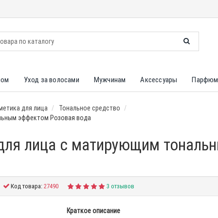
лом
Уход за волосами
Мужчинам
Аксессуары
Парфюм
метика для лица
Тональное средство
альным эффектом Розовая вода
м для лица с матирующим тонал
Код товара:
27490
3 отзывов
Краткое описание