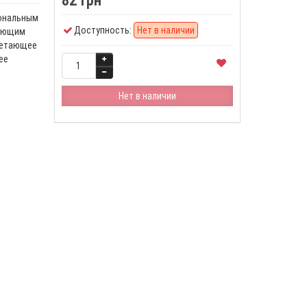
82 грн
тональным
Доступность:
Нет в наличии
рующим
четающее
ее
Нет в наличии