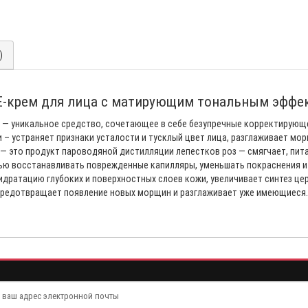
)
EE-крем для лица с матирующим тональным эффе
— уникальное средство, сочетающее в себе безупречные корректирующ
и – устраняет признаки усталости и тусклый цвет лица, разглаживает мо
 — это продукт пароводяной дистилляции лепестков роз — смягчает, пит
ью восстанавливать поврежденные капилляры, уменьшать покраснения и 
идратацию глубоких и поверхностных слоев кожи, увеличивает синтез це
предотвращает появление новых морщин и разглаживает уже имеющиеся.