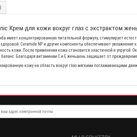
)
inic Крем для кожи вокруг глаз с экстрактом же
риба имеет концентрированную питательной формулу, стимулирует естес
 здоровой. Ceramide NP и другие компоненты обеспечивают увлажнение к
чность кожи. После применения кожа становится эластичной и упругой. 
 баланс. Благодаря витаминам С и Е женьшень защищает от преждеврем
изированную кожу на область вокруг глаз мягкими поглаживающими дви