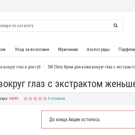
лом
Уход за волосами
Мужчинам
Аксессуары
Парфюм
 вокруг глаз и для губ
3W Clinic Крем для кожи вокруг глаз с экстрак
 вокруг глаз с экстрактом женьш
вара:
64045
0 отзывов
До конца Акции осталось: